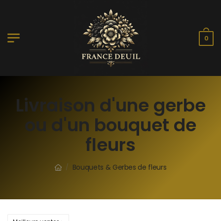
0
Livraison d'une gerbe
ou d'un bouquet de
fleurs
Bouquets & Gerbes de fleurs
/