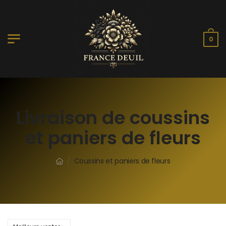
0
Livraison de coussins
et paniers de fleurs
Coussins et paniers de fleurs
/