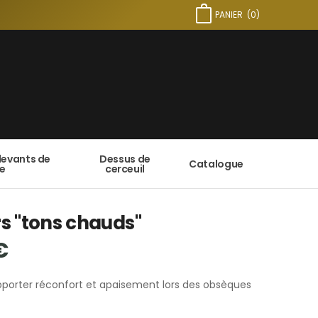
PANIER
(
0
)
devants de
Dessus de
Catalogue
e
cerceuil
rs "tons chauds"
€
pporter réconfort et apaisement lors des obsèques