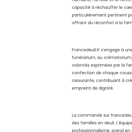
capacité à réchauffer le cœu
particulièrement pertinent p
offrant du réconfort à la fami
Francedeuil.fr s'engage à un
funérarium, au crématorium, 
volontés exprimées par la fam
confection de chaque coussi
rassurante, contribuant à cr
empreint de dignité.
La commande sur francedeuil.f
des familles en deuil. L'équi
professionnalisme, prend e