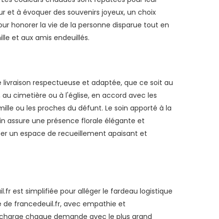
r et à évoquer des souvenirs joyeux, un choix
our honorer la vie de la personne disparue tout en
lle et aux amis endeuillés.
e livraison respectueuse et adaptée, que ce soit au
au cimetière ou à l'église, en accord avec les
ille ou les proches du défunt. Le soin apporté à la
n assure une présence florale élégante et
éer un espace de recueillement apaisant et
r est simplifiée pour alléger le fardeau logistique
pe de francedeuil.fr, avec empathie et
n charge chaque demande avec le plus grand