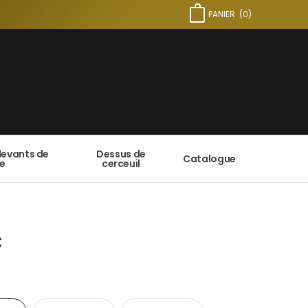
PANIER
(
0
)
devants de
Dessus de
Catalogue
e
cerceuil
€