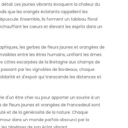
détail. Les jaunes vibrants évoquent la chaleur du
andis que les orangés éclatants rappellent les
uscule. Ensemble, ils forment un tableau floral
échauffant les cœurs et élevant les esprits dans un
aphiques, les gerbes de fleurs jaunes et orangées de
invisibles entre les êtres humains, unifiant les âmes
Des côtes escarpées de la Bretagne aux champs de
 passant par les vignobles de Bordeaux, chaque
olidarité et d'espoir qui transcende les distances et
vie d'un être cher ou pour apporter un sourire à un
s de fleurs jaunes et orangées de Francedeuil sont
té et de la générosité de la nature. Chaque
'amour dans un monde parfois obscurci par la
t les ténèbres de son éclat vibrant.