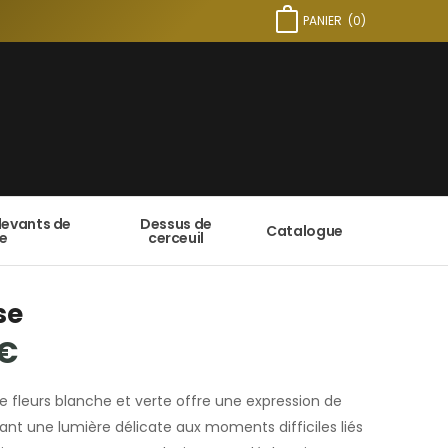
PANIER
(
0
)
devants de
Dessus de
Catalogue
e
cerceuil
se
€
e fleurs blanche et verte offre une expression de
ant une lumière délicate aux moments difficiles liés