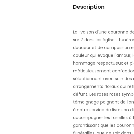
Description
La livaison d'une couronne de 
sur 7 dans les églises, funé
douceur et de compassion env
couleur qui évoque l'amour, la
hommage respectueux et ple
méticuleusement confectionn
sélectionnent avec soin des 
arrangements floraux qui refl
défunt. Les roses roses symbol
témoignage poignant de l'am
à notre service de livraison 
accompagner les familles à 
garantissant que les couronn
funérailles, que ce soit dan