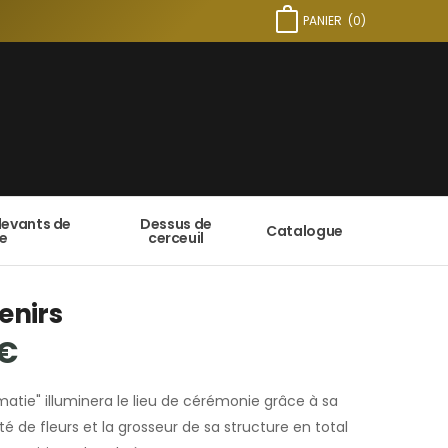
PANIER
(
0
)
devants de
Dessus de
Catalogue
e
cerceuil
enirs
€
matie" illuminera le lieu de cérémonie grâce à sa
é de fleurs et la grosseur de sa structure en total