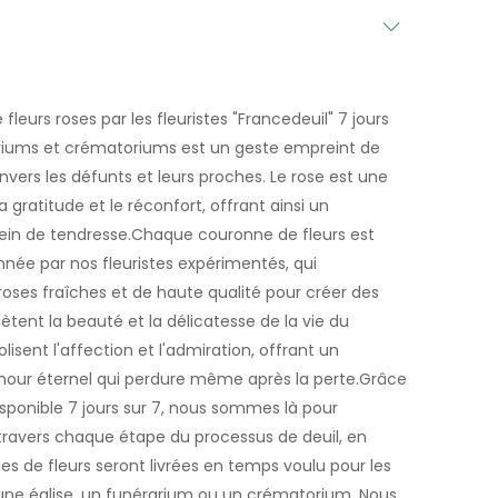
fleurs roses par les fleuristes "Francedeuil" 7 jours
rariums et crématoriums est un geste empreint de
ers les défunts et leurs proches. Le rose est une
 gratitude et le réconfort, offrant ainsi un
in de tendresse.Chaque couronne de fleurs est
ée par nos fleuristes expérimentés, qui
roses fraîches et de haute qualité pour créer des
ètent la beauté et la délicatesse de la vie du
isent l'affection et l'admiration, offrant un
our éternel qui perdure même après la perte.Grâce
disponible 7 jours sur 7, nous sommes là pour
travers chaque étape du processus de deuil, en
es de fleurs seront livrées en temps voulu pour les
s une église, un funérarium ou un crématorium. Nous