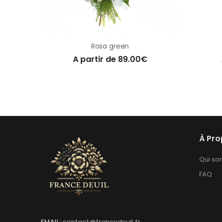
Rosa green
A partir de 89.00€
À Pr
Qui s
FAQ
EMAIL:
contact@francedeuil.fr